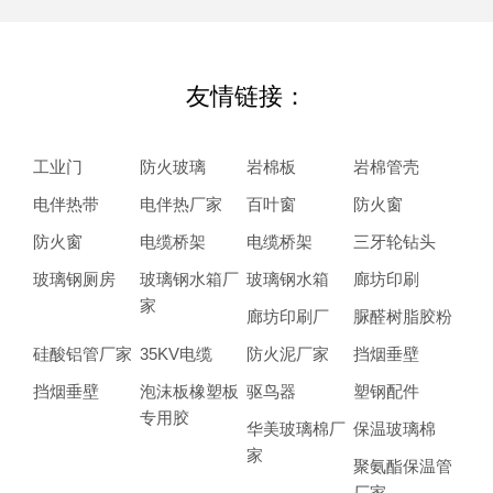
友情链接：
工业门
防火玻璃
岩棉板
岩棉管壳
电伴热带
电伴热厂家
百叶窗
防火窗
防火窗
电缆桥架
电缆桥架
三牙轮钻头
玻璃钢厕房
玻璃钢水箱厂
玻璃钢水箱
廊坊印刷
家
廊坊印刷厂
脲醛树脂胶粉
硅酸铝管厂家
35KV电缆
防火泥厂家
挡烟垂壁
挡烟垂壁
泡沫板橡塑板
驱鸟器
塑钢配件
专用胶
华美玻璃棉厂
保温玻璃棉
家
聚氨酯保温管
厂家