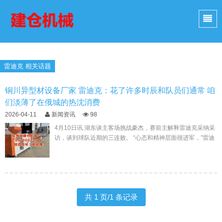
雷迪克 相关话题
铜川异型材设备厂家 雷迪克：花了许多时辰和队员们通常 咱
们淡薄了在俄城的热沈消费
2026-04-11
新闻资讯
98
4月10日讯 湖东谈主客场挑战豪杰，赛前主解释雷迪克采纳采
访，谈到球队近期的三连败。 “心态和精神层面很进军，”雷迪
克说...
共 1 页/1 条记录