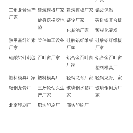
三角龙骨生产
建筑模板厂家
建筑模板厂家
铝皮保温
厂家
健身房橡胶地
链轮厂家
碳硅镍复合板
垫
化粪池厂家
预糊化淀粉
羧甲基纤维素
管件加工设备
硅酸铝纤维板
硅酸铝纤维板
厂家
厂家
厂家
硅酸铝针刺毯
百叶窗厂家
铝合金百叶窗
铝合金百叶窗
厂家
塑料模具厂
塑料模具厂家
塑料模具厂
轻钢龙骨厂家
轻钢龙骨厂家
轻钢龙骨厂
三牙轮钻头生
玻璃钢水箱厂
玻璃钢厕房厂
产厂家
家
家
北京印刷厂
廊坊印刷厂
廊坊印刷厂