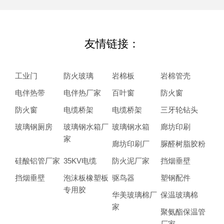
友情链接：
工业门
防火玻璃
岩棉板
岩棉管壳
电伴热带
电伴热厂家
百叶窗
防火窗
防火窗
电缆桥架
电缆桥架
三牙轮钻头
玻璃钢厕房
玻璃钢水箱厂
玻璃钢水箱
廊坊印刷
家
廊坊印刷厂
脲醛树脂胶粉
硅酸铝管厂家
35KV电缆
防火泥厂家
挡烟垂壁
挡烟垂壁
泡沫板橡塑板
驱鸟器
塑钢配件
专用胶
华美玻璃棉厂
保温玻璃棉
家
聚氨酯保温管
厂家