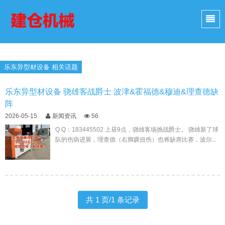
乐东异型材设备 相关话题
乐东异型材设备 骁雄客战爵士 波津&霍福德&穆迪&理查德缺
阵
2026-05-15
新闻资讯
56
Q Q：183445502 上昼9点，骁雄客场挑战爵士。 骁雄新了球
队的伤病进展，理查德（右脚踝扭伤）也将缺席比赛，波尔...
共 1 页/1 条记录